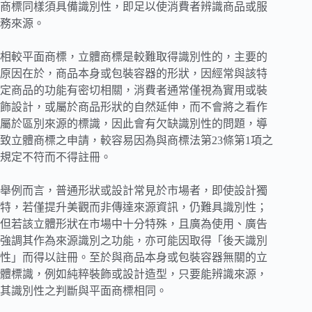
商標同樣須具備識別性，即足以使消費者辨識商品或服
務來源。
相較平面商標，立體商標是較難取得識別性的，主要的
原因在於，商品本身或包裝容器的形狀，因經常與該特
定商品的功能有密切相關，消費者通常僅視為實用或裝
飾設計，或屬於商品形狀的自然延伸，而不會將之看作
屬於區別來源的標識，因此會有欠缺識別性的問題，導
致立體商標之申請，較容易因為與商標法第23條第1項之
規定不符而不得註冊。
舉例而言，普通形狀或設計常見於市場者，即使設計獨
特，若僅提升美觀而非傳達來源資訊，仍難具識別性；
但若該立體形狀在市場中十分特殊，且廣為使用、廣告
強調其作為來源識別之功能，亦可能因取得「後天識別
性」而得以註冊。至於與商品本身或包裝容器無關的立
體標識，例如純粹裝飾或設計造型，只要能辨識來源，
其識別性之判斷與平面商標相同。