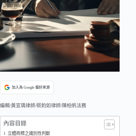
加入為 Google 偏好來源
編輯/黃宣瑀律師/蔡鈞如律師/陳柏帆法務
內容目錄
立體商標之識別性判斷