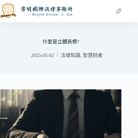
跳
至
主
要
內
容
什麼是立體商標?
2025-05-02
法律知識
,
智慧財產