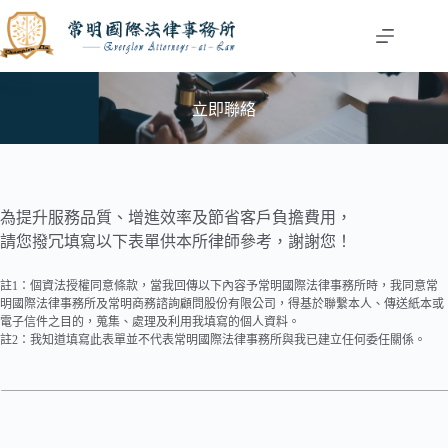
跳
至
主
要
內
立即聯絡
容
為提升服務品質、增進效率及節省客戶負擔費用，
請您撥冗填寫以下表單供本所律師參考，謝謝您！
註1：個資法授權同意條款，當我回傳以下內容予常明國際法律事務所時，我同意常
明國際法律事務所及常明商務諮詢顧問股份有限公司，得基於聯繫本人、傳送紙本或
電子信件之目的，蒐集、處理及利用我填寫的個人資料。
註2：我知道填寫此表單並不代表常明國際法律事務所與我已建立任何委任關係。