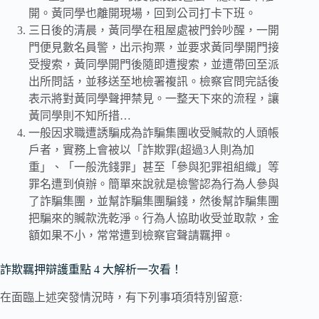
開。黃同學也離開現場，回到公司打卡下班。
三日後的清晨，黃同學在租屋處被門鈴吵醒，一開
門便見數名員警，出示拘票，並要求黃同學開門接
受搜索，黃同學開門後隨即遭搜索，並遭帶回至派
出所問話，並移送至地檢署複訊。檢察官問完話後
表示將對黃同學聲押禁見。一整天下來的流程，讓
黃同學則不知所措…
一般因求職遭誘騙成為詐騙集團收受贓款的人頭帳
戶者，實務上會被以「詐欺罪(超過3人則為加
重」、「一般洗錢罪」甚至「參與犯罪祖組織」等
罪名遭到偵辦。簡單來說就是檢警認為行為人參與
了詐騙集團，並幫詐騙集團騙錢，然後幫詐騙集團
把騙來的贓款洗乾淨。行為人協助收受並取款，金
額如果不小，常常遭到檢察官聲請羈押。
詐欺羈押辯護重點 4 大解析一次看！
在面臨上述突發情況時，有下列事項須特別留意: