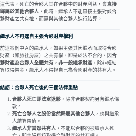
這代表，死亡的合夥人其在合夥中的財產利益，會
直接
歸屬於其他合夥人
，此時，繼承人不能直接主張對該合
夥財產之共有權，而需與其他合夥人進行結算。
繼承人不可逕自主張合夥財產權利
前述案例中Ａ的繼承人，如果主張其因繼承而取得合夥
財產（如旅社房屋）之共有權，即是於法不合的，因
合
夥財產為合夥人全體共有，非一般繼承財產
，除非經結
算取得價金，繼承人不得視自己為合夥財產的共有人。
結語：合夥人死亡後的三個法律重點
合夥人死亡即法定退夥
，除非合夥契約另有繼承條
款。
死亡合夥人之股份當然歸屬其他合夥人
，應與繼承
人結算價值。
繼承人非當然共有人
，不能以合夥的被繼承人死
亡，即主張直接取得合夥財產的共有權。