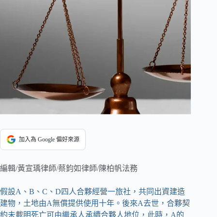
加入為 Google 偏好來源
編輯/黃宣瑀律師/蔡鈞如律師/陳柏帆法務
假設A、B、C、D四人合夥經營一旅社，共同出資建造
建物，土地由A無償提供使用十年。後來A去世，合夥契
約未載明死亡可由繼承人承續合夥人地位，此時，A的