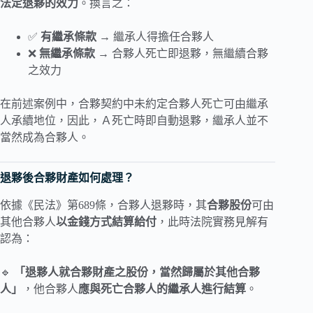
法定退夥的效力
。換言之：
✅
有繼承條款 →
繼承人得擔任合夥人
❌
無繼承條款 →
合夥人死亡即退夥，無繼續合夥
之效力
在前述案例中，合夥契約中未約定合夥人死亡可由繼承
人承續地位，因此，Ａ死亡時即自動退夥，繼承人並不
當然成為合夥人。
退夥後合夥財產如何處理？
依據《民法》第689條，合夥人退夥時，其
合夥股份
可由
其他合夥人
以金錢方式結算給付
，此時法院實務見解有
認為：
🔹
「退夥人就合夥財產之股份，當然歸屬於其他合夥
人」
，他合夥人
應與死亡合夥人的繼承人進行結算
。