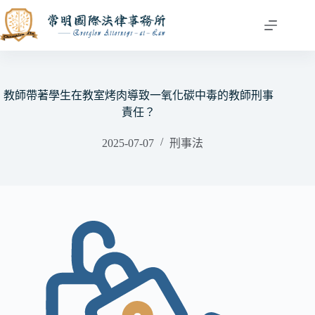
跳
至
主
要
內
容
教師帶著學生在教室烤肉導致一氧化碳中毒的教師刑事
責任？
2025-07-07
刑事法