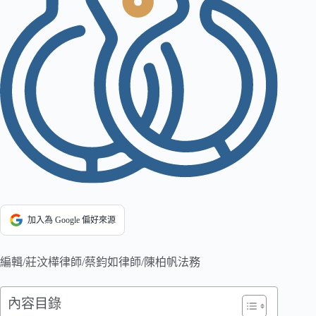
加入為 Google 偏好來源
編輯/莊汶樺律師/蔡鈞如律師/陳柏帆法務
內容目錄