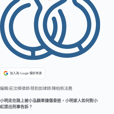
加入為 Google 偏好來源
編輯/莊汶樺律師/蔡鈞如律師/陳柏帆法務
小明走在路上被小泓騎車撞傷昏迷，小明家人如何對小
紅提出刑事告訴？