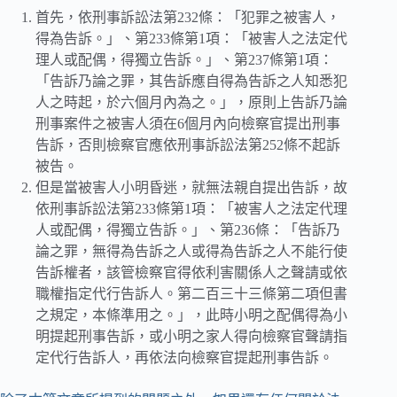
首先，依刑事訴訟法第232條：「犯罪之被害人，
得為告訴。」、第233條第1項：「被害人之法定代
理人或配偶，得獨立告訴。」、第237條第1項：
「告訴乃論之罪，其告訴應自得為告訴之人知悉犯
人之時起，於六個月內為之。」，原則上告訴乃論
刑事案件之被害人須在6個月內向檢察官提出刑事
告訴，否則檢察官應依刑事訴訟法第252條不起訴
被告。
但是當被害人小明昏迷，就無法親自提出告訴，故
依刑事訴訟法第233條第1項：「被害人之法定代理
人或配偶，得獨立告訴。」、第236條：「告訴乃
論之罪，無得為告訴之人或得為告訴之人不能行使
告訴權者，該管檢察官得依利害關係人之聲請或依
職權指定代行告訴人。第二百三十三條第二項但書
之規定，本條準用之。」，此時小明之配偶得為小
明提起刑事告訴，或小明之家人得向檢察官聲請指
定代行告訴人，再依法向檢察官提起刑事告訴。