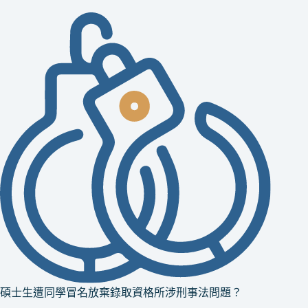
碩士生遭同學冒名放棄錄取資格所涉刑事法問題？