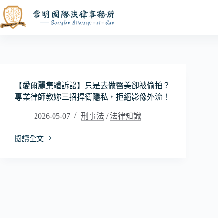
跳
至
主
要
內
容
【愛爾麗集體訴訟】只是去做醫美卻被偷拍？
專業律師教妳三招捍衛隱私，拒絕影像外流！
2026-05-07
刑事法
/
法律知識
閱讀全文
【愛
爾
麗
集
體
訴
訟】
只