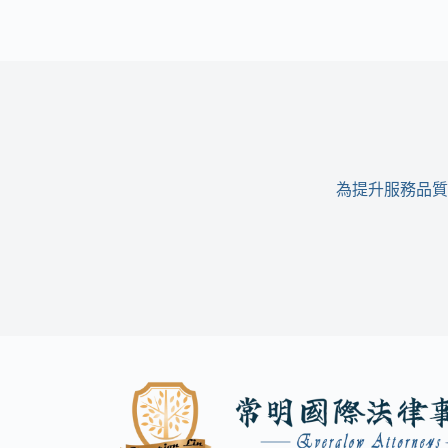
是
去
做
醫
美
卻
被
偷
拍？
為提升服務品質
專
業
律
師
教
妳
三
招
捍
衛
隱
私，