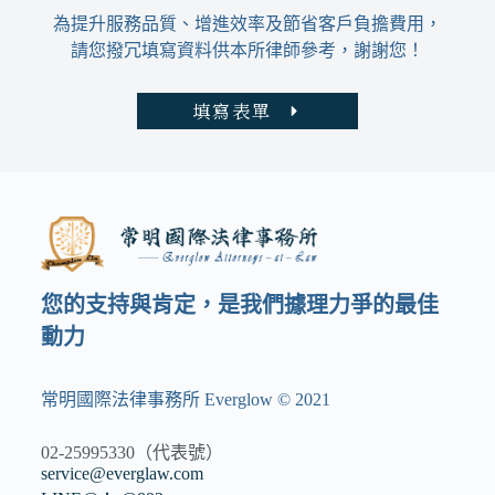
是
為提升服務品質、增進效率及節省客戶負擔費用，
去
請您撥冗填寫資料供本所律師參考，謝謝您！
做
醫
美
填寫表單
卻
被
偷
拍？
專
業
律
師
您的支持與肯定，是我們據理力爭的最佳
教
妳
動力
三
招
捍
常明國際法律事務所 Everglow © 2021
衛
隱
02-25995330（代表號）
私，
service@everglaw.com
拒