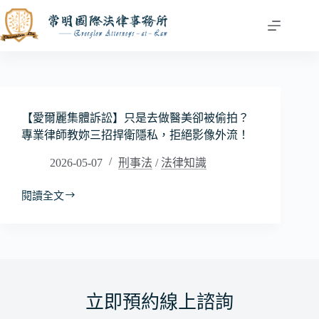
跳
至
主
要
內
容
【愛爾麗集體訴訟】只是去做醫美卻被偷拍？
專業律師教妳三招捍衛隱私，拒絕影像外流！
2026-05-07
刑事法
/
法律知識
閱讀全文
【愛
爾
麗
集
體
訴
訟】
立即預約線上諮詢
只