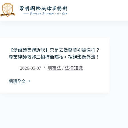
跳
至
主
要
內
容
【愛爾麗集體訴訟】只是去做醫美卻被偷拍？
專業律師教妳三招捍衛隱私，拒絕影像外流！
2026-05-07
刑事法
/
法律知識
閱讀全文
【愛
爾
麗
集
體
訴
訟】
只