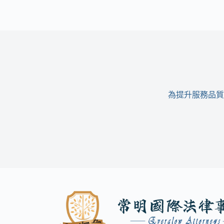
是
去
做
醫
美
卻
被
偷
拍？
為提升服務品質
專
業
律
師
教
妳
三
招
捍
衛
隱
私，