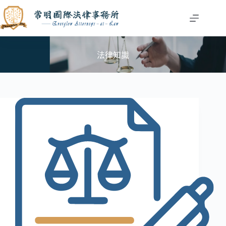
跳
至
主
要
內
法律知識
容