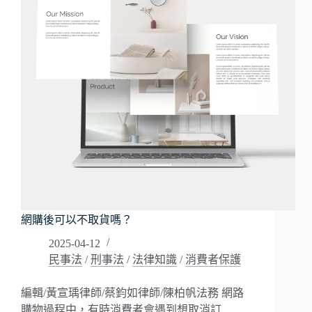
何
處
理？
網購後可以不取貨嗎？
2025-04-12
民事法
/
刑事法
/
法律知識
/
消費者保護
編輯/黃宣瑀律師/蔡鈞如律師/陳柏帆法務 網路
購物過程中，有時消費者會遇到想取消訂…