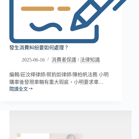
發生消費糾紛要如何處理？
2025-06-16
消費者保護
/
法律知識
編輯/莊汶樺律師/蔡鈞如律師/陳柏帆法務 小明
購車後發現車輛有重大瑕疵，小明要求車…
閱讀全文
發
生
消
費
糾
紛
要
如